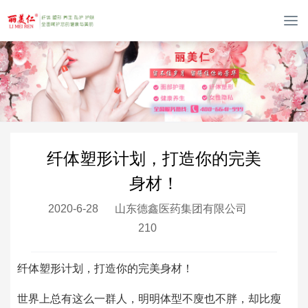
T
o
g
g
l
e
n
a
v
纤体塑形计划，打造你的完美
i
g
身材！
a
t
2020-6-28
山东德鑫医药集团有限公司
i
210
o
n
纤体塑形计划，打造你的完美身材！
世界上总有这么一群人，明明体型不廋也不胖，却比瘦