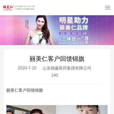
T
o
g
g
l
e
n
a
v
丽美仁客户回馈锦旗
i
g
2020-7-10
山东德鑫医药集团有限公司
a
140
t
i
o
丽美仁客户回馈锦旗
n