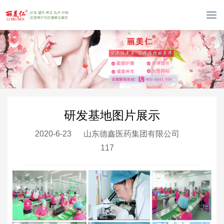
T
o
g
g
l
e
n
a
v
研发基地图片展示
i
g
2020-6-23
山东德鑫医药集团有限公司
a
117
t
i
o
n